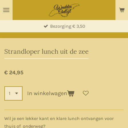
Ga
direct
naar
Bezorging € 3,50
de
hoofdinhoud
Strandloper lunch uit de zee
€ 24,95
In winkelwagen
Wil je een lekker kant en klare lunch ontvangen voor
thuis of onderweg?