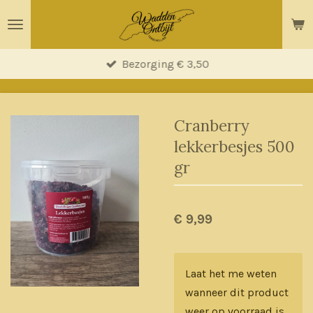
Ga
direct
naar
Bezorging € 3,50
de
hoofdinhoud
Cranberry
lekkerbesjes 500
gr
€ 9,99
Laat het me weten
wanneer dit product
weer op voorraad is.