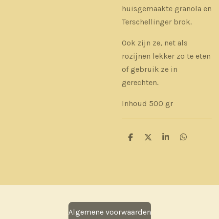
huisgemaakte granola en
Terschellinger brok.
Ook zijn ze, net als
rozijnen lekker zo te eten
of gebruik ze in
gerechten.
Inhoud 500 gr
D
D
S
D
e
e
h
e
l
e
a
l
e
l
r
e
n
e
n
Algemene voorwaarden